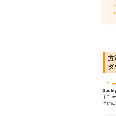
方
ダ
「
Tun
Spotif
もTu
スに転