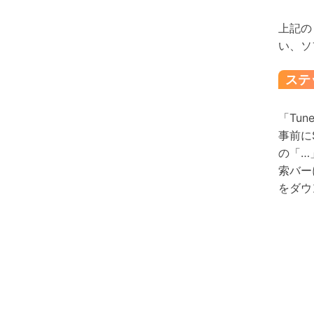
上記の
い、ソ
ステ
「Tun
事前に
の「…
索バー
をダウ