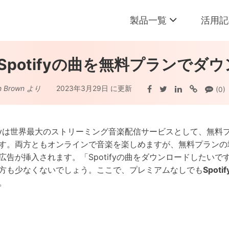
製品一覧
活用記
Spotify音楽変換
」Spotifyの曲を無料プランでダ
SpotifyをMP3に変換
h Brown より
2023年3月29日 に更新
(0)
Apple音楽変換
Apple MusicをMP3に変換
Amazon音楽変換
tifyは世界最大のストリーミング音楽配信サービスとして、無
Amazon MusicをMP3に変換
す。両方ともオンラインで音楽を楽しめますが、無料プランの
広告が挿入されます。「Spotifyの曲をダウンロードしたい
Tidal音楽変換
方も少なくないでしょう。ここで、プレミアムなしでも
Spotif
TidalをMP3に変換
。
Deezer音楽変換
DeezerをMP3に変換